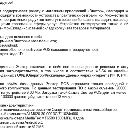
 другое!
 поддерживает работу с магазином приложений «Эвотор», благодаря к
сширять возможности устройства практически безгранично. Множество 
х программных продуктов помогут в решении большинства задач, встающ
ациями торговли и сферы услуг. Устройство интегрируется также с о
 «МойСклад» - системой складского учета товаров и материалов.
тандарт включает в себя:
ерминал Эвотор на базе планшета;
зе Android;
мное обеспечение Evotor POS (кассовое и товароучетное);
штрих-кода 1D
ерминал Эвотор включает в себя все инновационные решения и акт
ния законодательства, в том числе и соответствие ФЗ-54 об онлайн-
 данных в ОФД (Оператор Фискальных Данных) через интернет в ИФНС РФ.
но объём базы данных Эвотор POS ограничен только свободной 
ного компьютера. По данным тестирования ПО с базой объёмом 20000 
 на устройстве 9,03 Mb. Загрузка такой базы в Эвотор POS длится менее 
 100000 транзакций длится менее 13 минут.
кие характеристики
 технические характеристики Смарт-терминала в комплексе Эвотор:
ый компьютер ALM020.30.000 3G 7” 1024х600
р компьютера MediaTek MT6580 1300 МГц, 4 ядра
нная система Android 5.1
еративной памяти 512 Мб