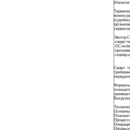
И многое
Терминал
можно ра
и удобны
организ
сервисом
Эвотор С
-смарт т
-ОС на ба
-програм
-сканер 
Смарт т
требова
передаче
Формаль
планшет
занимает
Выгрузка
Техничес
Основные
Планшетн
Процессо
Операцио
Объём оп