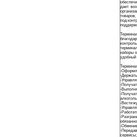
обеспечи
дает воз
организа
товаров,
под конт
поддержи
Термина
благодар
контроль
термина
наборы о
удобный 
Терминал
-Оформля
-Держать
-Управля
-Получат
-Выполня
-Получат
алкоголь
-Вести ж
-Управля
-Работат
-Разгра
обязанно
-Обменив
-Переда
сервисы;