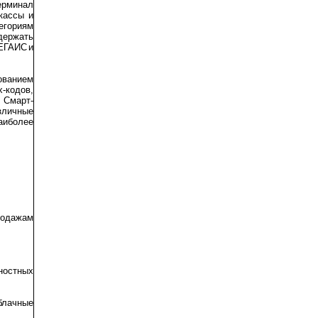
Терминал
кассы и
тегориям
держать
 ЕГАИС и
ованием
х-кодов,
 Смарт-
зличные
наиболее
продажам
ностных
блачные