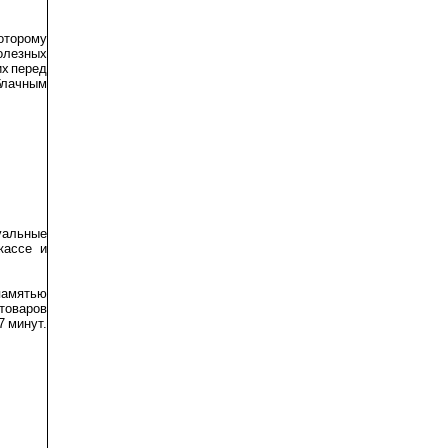
оторому
полезных
их перед
блачным
уальные
кассе и
памятью
товаров
7 минут.