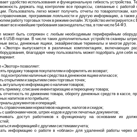
вает удобство использования и функциональную гибкость устройства. 
можность держать под контролем все процессы, связанные с работой 
ции. Пользователь легко может получить отчеты по товаропотокам, ка
 справочникам, программам лояльности и другую информацию, а также 
ролем работу торговых точек в режиме онлайн. Устройство интегрируется с
вает все новейшие требования законодательства, в том числе 54-ФЗ.
л может быть сопряжен с любым необходимым периферийным оборуд
я 6 USB-портам. В числе таких дополнительных устройств сканеры штри
ные весы, денежные ящики, эквайринговые терминалы и многое другое.
л «Эвотор» выпускается в различных комплектациях, включающих ра
борудования, благодаря чему пользователь может подобрать для себя 
вариант.
 «Эвотор» позволяет:
ть продажу товаров покупателям и оформлять их возврат;
 под контролем наличные средства в денежном ящике или кассе;
ть открытием и закрытием смен торговых точек;
ь актуальную информацию о наличии товаров;
ть приемку, списание инвентаризацию и переоценку товара;
ь отчетность по движению товара, обороту денежных средств в кассе, 
ных напитков и по прибыли;
урналы документов и операций;
ть справочниками нормативов наценок, налогов и скидок;
ь с шаблонами чеков, штрих-кодов и других печатных документов;
ничивать доступ работников к функционалу на основании их долж
стей;
аться информацией с другими системами учета;
вать информацию о работе в «облако» для удаленной работы через о