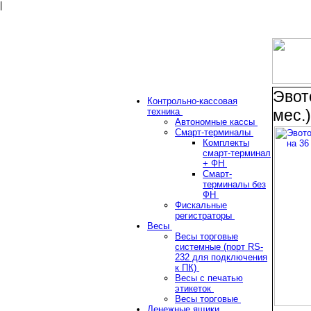
|
Эвот
Контрольно-кассовая
техника
мес.)
Автономные кассы
Смарт-терминалы
Комплекты
смарт-терминал
+ ФН
Смарт-
терминалы без
ФН
Фискальные
регистраторы
Весы
Весы торговые
системные (порт RS-
232 для подключения
к ПК)
Весы с печатью
этикеток
Весы торговые
Денежные ящики