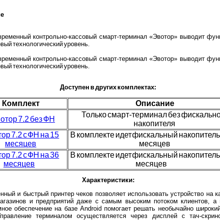
ие
временный контрольно-кассовый смарт-терминал «Эвотор» выводит фун
овый технологический уровень.
временный контрольно-кассовый смарт-терминал «Эвотор» выводит фун
овый технологический уровень.
Доступен в других комплектах:
Комплект
Описание
Только смарт-терминал без фискальн
отор 7.2 без ФН
накопителя
ор 7.2 с ФН на 15
В комплекте идет фискальный накопитель
месяцев
месяцев
ор 7.2 c ФН на 36
В комплекте идет фискальный накопитель
месяцев
месяцев
Характеристики:
нный и быстрый принтер чеков позволяет использовать устройство на 
магазинов и предприятий даже с самым высоким потоком клиентов, а
ное обеспечение на базе Android помогает решать необычайно широкий
Управление терминалом осуществляется через дисплей с тач-скрин