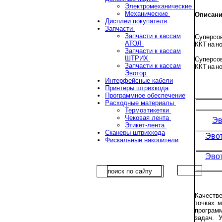
Электромеханические
Механические
Описан
Дисплеи покупателя
Запчасти
Запчасти к кассам
Суперсо
АТОЛ
ККТ на н
Запчасти к кассам
ШТРИХ
Суперсо
Запчасти к кассам
ККТ на н
Эвотор
Интерфейсные кабели
Принтеры штрихкода
Программное обеспечение
Расходные материалы
Термоэтикетки
Чековая лента
Эв
Этикет-лента
Сканеры штрихкода
Эвот
Фискальные накопители
Эвот
Качестве
точках 
программ
задач. 