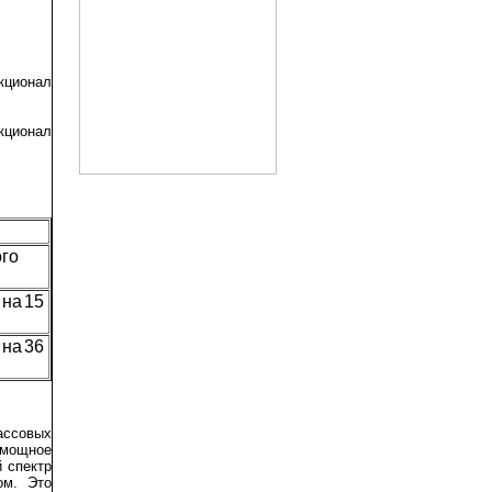
кционал
кционал
ого
 на 15
 на 36
кассовых
 мощное
 спектр
ом. Это