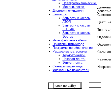
Электромеханические
Механические
Денежный
Дисплеи покупателя
денег: 5
Запчасти
Совмести
Запчасти к кассам
АТОЛ
Цвет: ч
Запчасти к кассам
ШТРИХ
Тип: с э
Запчасти к кассам
Эвотор
Отделени
Интерфейсные кабели
Принтеры штрихкода
Отделени
Программное обеспечение
Расходные материалы
Съемная 
Термоэтикетки
Чековая лента
Размеры:
Этикет-лента
Сканеры штрихкода
Напряже
Фискальные накопители