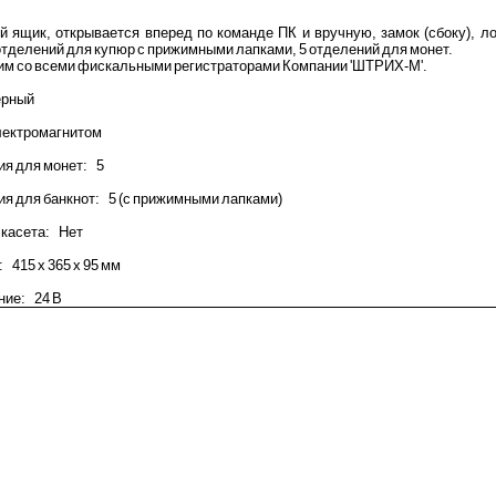
 ящик, открывается вперед по команде ПК и вручную, замок (сбоку), л
 отделений для купюр с прижимными лапками, 5 отделений для монет.
м со всеми фискальными регистраторами Компании 'ШТРИХ-М'.
ерный
лектромагнитом
я для монет: 5
я для банкнот: 5 (с прижимными лапками)
касета: Нет
 415 х 365 х 95 мм
ние: 24 В