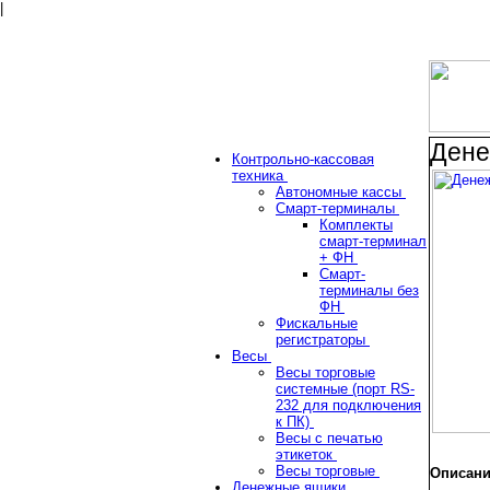
|
Дене
Контрольно-кассовая
техника
Автономные кассы
Смарт-терминалы
Комплекты
смарт-терминал
+ ФН
Смарт-
терминалы без
ФН
Фискальные
регистраторы
Весы
Весы торговые
системные (порт RS-
232 для подключения
к ПК)
Весы с печатью
этикеток
Весы торговые
Описан
Денежные ящики