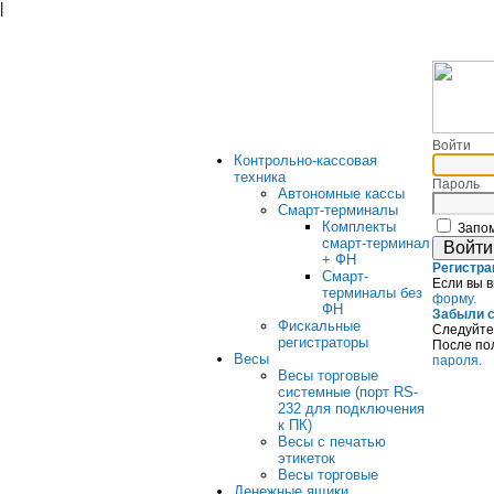
|
Войти
Контрольно-кассовая
техника
Пароль
Автономные кассы
Смарт-терминалы
Комплекты
Запом
смарт-терминал
+ ФН
Регистра
Смарт-
Если вы 
терминалы без
форму.
ФН
Забыли с
Фискальные
Следуйт
регистраторы
После по
Весы
пароля.
Весы торговые
системные (порт RS-
232 для подключения
к ПК)
Весы с печатью
этикеток
Весы торговые
Денежные ящики