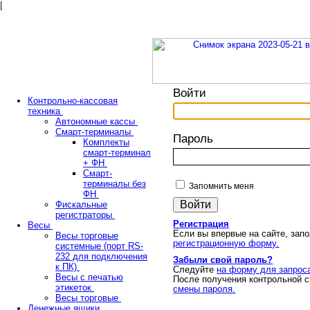
|
Войти
Контрольно-кассовая
техника
Автономные кассы
Смарт-терминалы
Пароль
Комплекты
смарт-терминал
+ ФН
Смарт-
терминалы без
Запомнить меня
ФН
Фискальные
регистраторы
Регистрация
Весы
Если вы впервые на сайте, зап
Весы торговые
регистрационную форму.
системные (порт RS-
232 для подключения
Забыли свой пароль?
к ПК)
Следуйте
на форму для запрос
Весы с печатью
После получения контрольной с
этикеток
смены пароля.
Весы торговые
Денежные ящики